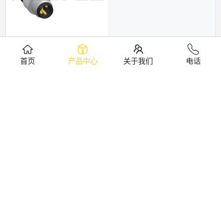
M8弯式针型成型插头
首页
产品中心
关于我们
电话
料号
标签
上一页
1
2
3
下一页
版权所有 © 东莞市富上电子科技有限公司 All rights reserved.
粤ICP备2025452331号-1
技术支持：
FOOSN