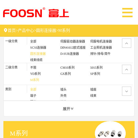
首页
>
产品中心
>
圆形连接器
>
M系列
一级分类
全部
伺服驱动器连接器
伺服电机连接器
SCSI连接器
DIN41612欧式插座
工业照机连接器
圆形连接器
D-SUB连接器
排针/排母/简牛
线束线缆
二级分类
不限
CM10系列
5015系列
YD系列
GX系列
SP系列
M系列
类别
全部
插头
插座
端子
外壳
线束
配件
其他
展开
M系列